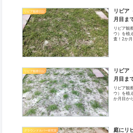
リピア
リピア観察日記
月目ま
リピア観
ウ）を植
査！2か
リピア
リピア観察日記
月目ま
リピア観
ウ）を植
か月目か
庭にリ
グラウンドカバー研究室