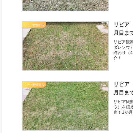
リピア
リピア観察日記
月目ま
リピア観
ダレソウ
終わり（
介！
リピア
リピア観察日記
月目ま
リピア観
ウ）を植
査！3か