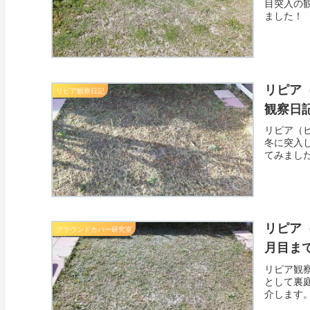
目突入の
ました！
リピア
リピア観察日記
観察日
リピア（
冬に突入
てみまし
リピア
グラウンドカバー研究室
月目ま
リピア観
として裏
介します