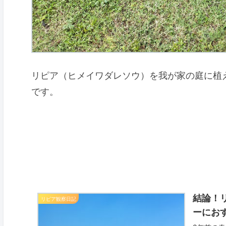
リピア（ヒメイワダレソウ）を我が家の庭に植
です。
結論！
リピア観察日記
ーにお