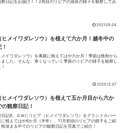
観察日記をお届け！！2周目のリピアの成長の様子を観察してみ
2021.05.04
（ヒメイワダレソウ）を植えて六か月！越冬中の
記！
ヒメイワダレソウ）を裏庭に植えてはや六か月！季節は晩秋から
しました。そんな、寒くなっていく季節のリピアの様子を観察し
た！
2020.12.07
（ヒメイワダレソウ）を植えて五か月目から六か
での観察日記！
察日記8。ＧＷにリピア（ヒメイワダレソウ）をグランドカバー
庭に植えてはや6か月（半年）。11月初頭のリピアの様子をご紹
。秋深まる中でのリピアの観察日記を写真でご紹介！