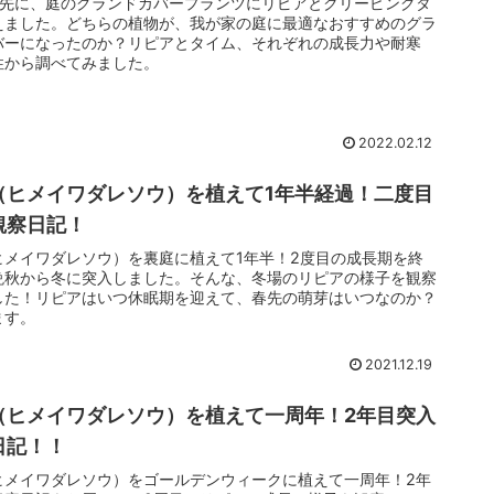
春先に、庭のグランドカバープランツにリピアとクリーピングタ
えました。どちらの植物が、我が家の庭に最適なおすすめのグラ
バーになったのか？リピアとタイム、それぞれの成長力や耐寒
性から調べてみました。
2022.02.12
（ヒメイワダレソウ）を植えて1年半経過！二度目
観察日記！
ヒメイワダレソウ）を裏庭に植えて1年半！2度目の成長期を終
晩秋から冬に突入しました。そんな、冬場のリピアの様子を観察
した！リピアはいつ休眠期を迎えて、春先の萌芽はいつなのか？
ます。
2021.12.19
（ヒメイワダレソウ）を植えて一周年！2年目突入
日記！！
ヒメイワダレソウ）をゴールデンウィークに植えて一周年！2年