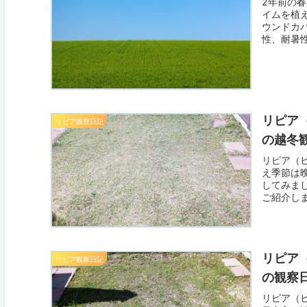
2年前の
イムを植
ウンドカ
性、耐暑
リピア
リピア観察日記
の越冬
リピア（
え季節は
してみま
ご紹介し
リピア
リピア観察日記
の観察
リピア（