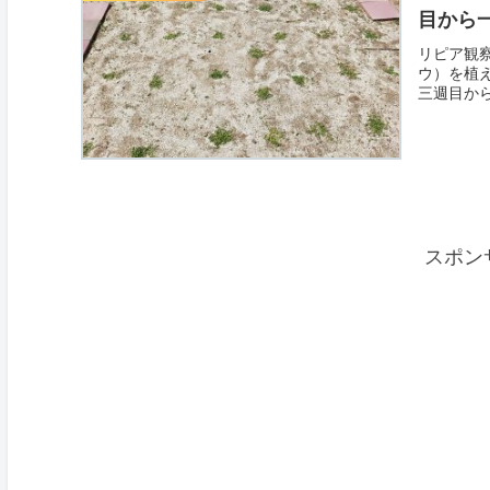
目から
リピア観
ウ）を植
三週目か
スポン