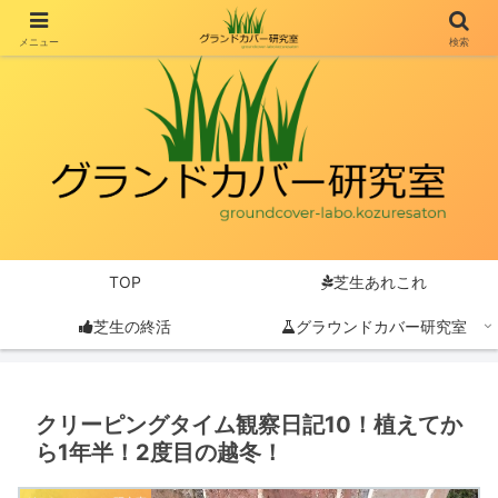
メニュー
検索
TOP
芝生あれこれ
芝生の終活
グラウンドカバー研究室
クリーピングタイム観察日記10！植えてか
ら1年半！2度目の越冬！