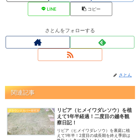
LINE
コピー
さとんをフォローする
さとん
関連記事
リピア（ヒメイワダレソウ）を植
グラウンドカバー研究室
えて1年半経過！二度目の越冬観
察日記！
リピア（ヒメイワダレソウ）を裏庭に植
えて1年半！2度目の成長期を終え季節は