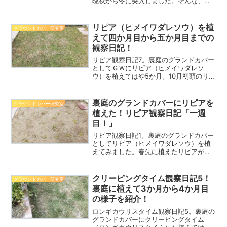
晩秋から冬に突入しました。そんな、冬
場のリピアの様子を観察してみました！
リピアはいつ休眠期を迎えて、春先の萌
芽はいつなのか？ご紹介します。
リピア（ヒメイワダレソウ）を植
グラウンドカバー研究室
えて四か月目から五か月目までの
観察日記！
リピア観察日記7。裏庭のグランドカバー
としてＧＷにリピア（ヒメイワダレソ
ウ）を植えてはや5か月。10月初頭のリピ
アの様子をご紹介！夏の終わり（4か月
目）から秋口（5か月目）までの観察日記
を写真でご紹介！
裏庭のグランドカバーにリピアを
グラウンドカバー研究室
植えた！リピア観察日記「一週
目！」
リピア観察日記1。裏庭のグランドカバー
としてリピア（ヒメイワダレソウ）を植
えてみました。春先に植えたリピアがど
れくらい成長するのか？一週目の様子を
写真とともにご紹介！
クリーピングタイム観察日記5！
グラウンドカバー研究室
裏庭に植えて3か月から4か月目
の様子を紹介！
ロンギカウリスタイム観察日記5。裏庭の
グランドカバーにクリーピングタイム