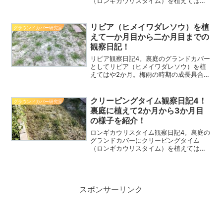
（ロンギカウリスタイム）を植えてはや4
か月。成長の様子を記録してみました。
クリーピングタイムの生育にはどんなお
庭が適しているのか？なんてこともわか
リピア（ヒメイワダレソウ）を植
グラウンドカバー研究室
ってきた。
えて一か月目から二か月目までの
観察日記！
リピア観察日記4。裏庭のグランドカバー
としてリピア（ヒメイワダレソウ）を植
えてはや2か月。梅雨の時期の成長具合は
どんな感じなのか？1か月目から2か月目
までの観察日記を写真でご紹介！
クリーピングタイム観察日記4！
グラウンドカバー研究室
裏庭に植えて2か月から3か月目
の様子を紹介！
ロンギカウリスタイム観察日記4。裏庭の
グランドカバーにクリーピングタイム
（ロンギカウリスタイム）を植えてはや3
か月。苗から植えて一か月～三カ月経過
時点の成長具合を紹介。
スポンサーリンク